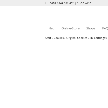
0676 / 844 991 602 | SHOP WELS
Neu
Online-Store
Shops
FA
Start
»
Cookies
» Original-Cookies CBD-Cartridges