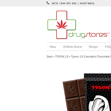
0676 / 844 991 602 | SHOP WELS
Neu
Online-Store
Shops
FA
Start
»
TYSON 2.0
» Tyson 2.0 Cannabis Chocolate 