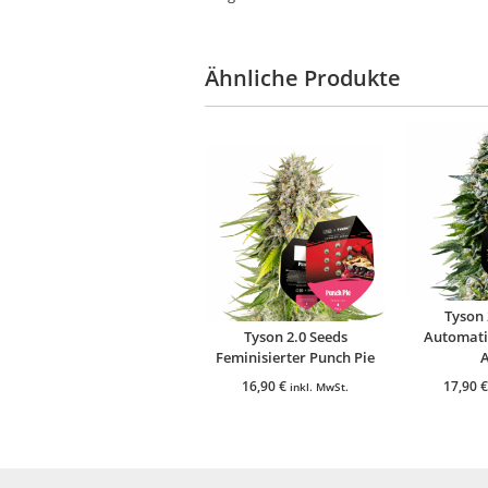
Ähnliche Produkte
Tyson 
Tyson 2.0 Seeds
Automati
Feminisierter Punch Pie
16,90
€
17,90
€
inkl. MwSt.