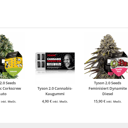
2.0 Seeds
Tyson 2.0 Seeds
c Corkscrew
Tyson 2.0 Cannabis-
Feminisiert Dynamite
Auto
Kaugummi
Diesel
4,90
€
15,90
€
inkl. MwSt.
inkl. MwSt.
inkl. MwSt.