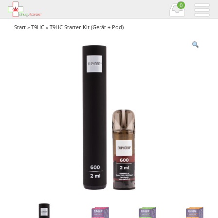
0
Start
»
T9HC
» T9HC Starter-Kit (Gerät + Pod)