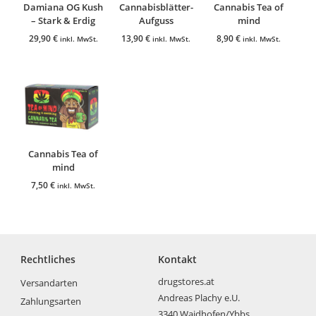
Damiana OG Kush
Cannabisblätter-
Cannabis Tea of
– Stark & ​​Erdig
Aufguss
mind
29,90
€
13,90
€
8,90
€
inkl. MwSt.
inkl. MwSt.
inkl. MwSt.
Cannabis Tea of
mind
7,50
€
inkl. MwSt.
Rechtliches
Kontakt
drugstores.at
Versandarten
Andreas Plachy e.U.
Zahlungsarten
3340 Waidhofen/Ybbs,