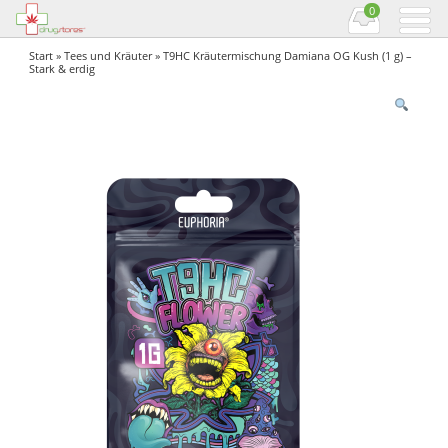
0
Start
»
Tees und Kräuter
» T9HC Kräutermischung Damiana OG Kush (1 g) –
Stark & ​​erdig