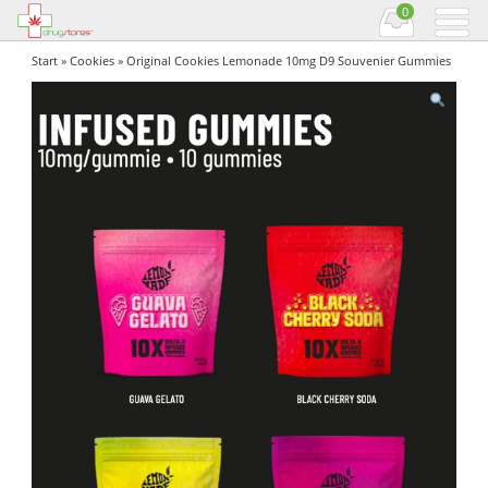
0
Start
»
Cookies
» Original Cookies Lemonade 10mg D9 Souvenier Gummies