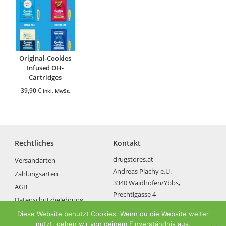
Original-Cookies
Infused OH-
Cartridges
39,90
€
inkl. MwSt.
Rechtliches
Kontakt
drugstores.at
Versandarten
Andreas Plachy e.U.
Zahlungsarten
3340 Waidhofen/Ybbs,
AGB
Prechtlgasse 4
Datenschutzbelehrung
bestellung@drugstores.at
Impressum
Diese Website benutzt Cookies. Wenn du die Website weiter
nutzt, gehen wir von deinem Einverständnis aus.
Widerrufsbelehrung