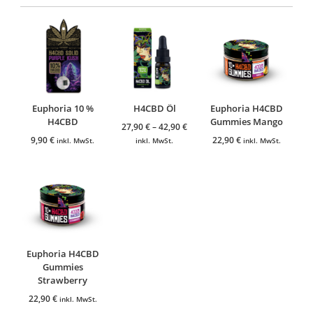
Euphoria 10 %
H4CBD Öl
Euphoria H4CBD
H4CBD
Gummies Mango
27,90
€
–
42,90
€
9,90
€
22,90
€
inkl. MwSt.
inkl. MwSt.
inkl. MwSt.
Euphoria H4CBD
Gummies
Strawberry
22,90
€
inkl. MwSt.