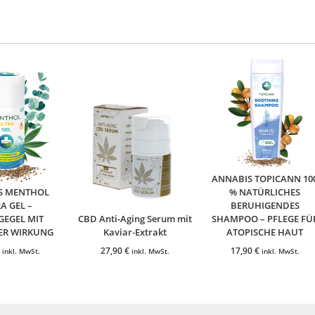
ANNABIS TOPICANN 10
S MENTHOL
% NATÜRLICHES
A GEL –
BERUHIGENDES
GEGEL MIT
CBD Anti-Aging Serum mit
SHAMPOO – PFLEGE FÜ
ER WIRKUNG
Kaviar-Extrakt
ATOPISCHE HAUT
27,90
€
17,90
€
inkl. MwSt.
inkl. MwSt.
inkl. MwSt.