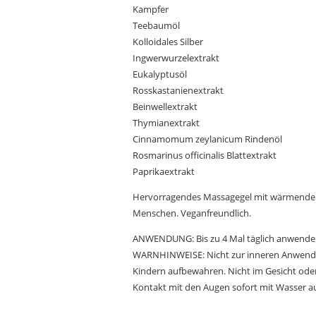
Kampfer
Teebaumöl
Kolloidales Silber
Ingwerwurzelextrakt
Eukalyptusöl
Rosskastanienextrakt
Beinwellextrakt
Thymianextrakt
Cinnamomum zeylanicum Rindenöl
Rosmarinus officinalis Blattextrakt
Paprikaextrakt
Hervorragendes Massagegel mit wärmender W
Menschen. Veganfreundlich.
ANWENDUNG: Bis zu 4 Mal täglich anwenden
WARNHINWEISE: Nicht zur inneren Anwendung
Kindern aufbewahren. Nicht im Gesicht od
Kontakt mit den Augen sofort mit Wasser a