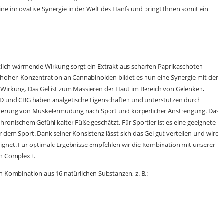
ne innovative Synergie in der Welt des Hanfs und bringt Ihnen somit ein
ch wärmende Wirkung sorgt ein Extrakt aus scharfen Paprikaschoten
 hohen Konzentration an Cannabinoiden bildet es nun eine Synergie mit de
 Wirkung. Das Gel ist zum Massieren der Haut im Bereich von Gelenken,
 und CBG haben analgetische Eigenschaften und unterstützen durch
nderung von Muskelermüdung nach Sport und körperlicher Anstrengung. Da
ronischem Gefühl kalter Füße geschätzt. Für Sportler ist es eine geeignete
m Sport. Dank seiner Konsistenz lässt sich das Gel gut verteilen und wir
geeignet. Für optimale Ergebnisse empfehlen wir die Kombination mit unserer
in Complex+.
n Kombination aus 16 natürlichen Substanzen, z. B.: