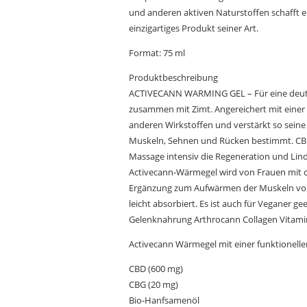
und anderen aktiven Naturstoffen schafft ei
einzigartiges Produkt seiner Art.
Format: 75 ml
Produktbeschreibung
ACTIVECANN WARMING GEL – Für eine deutli
zusammen mit Zimt. Angereichert mit einer
anderen Wirkstoffen und verstärkt so seine
Muskeln, Sehnen und Rücken bestimmt. CBD
Massage intensiv die Regeneration und Li
Activecann-Wärmegel wird von Frauen mit ch
Ergänzung zum Aufwärmen der Muskeln vor de
leicht absorbiert. Es ist auch für Veganer 
Gelenknahrung Arthrocann Collagen Vitam
Activecann Wärmegel mit einer funktionelle
CBD (600 mg)
CBG (20 mg)
Bio-Hanfsamenöl