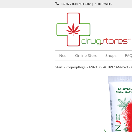
0676 / 844 991 602 | SHOP WELS
Neu
Online-Store
Shops
FA
Start
»
Körperpflege
» ANNABIS ACTIVECANN WARM